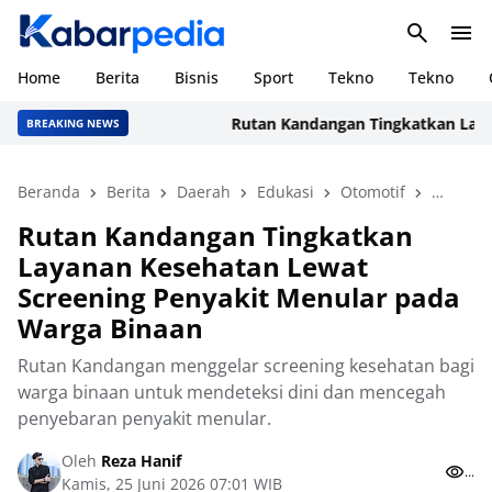
Home
Berita
Bisnis
Sport
Tekno
Tekno
Rutan Kandangan Tingkatkan Layan
BREAKING NEWS
Beranda
Berita
Daerah
Edukasi
Otomotif
Properti
Rutan Kandangan Tingkatkan
Layanan Kesehatan Lewat
Screening Penyakit Menular pada
Warga Binaan
Rutan Kandangan menggelar screening kesehatan bagi
warga binaan untuk mendeteksi dini dan mencegah
penyebaran penyakit menular.
Oleh
Reza Hanif
...
Kamis, 25 Juni 2026 07:01 WIB