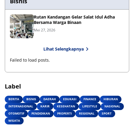
Bisnis
Rutan Kandangan Gelar Salat Idul Adha
Bersama Warga Binaan
Mei 27, 2026
Lihat Selengkapnya
Failed to load posts.
Label
BERITA
BISNIS
DAERAH
EDUKASI
FINANCE
HIBURAN
INTERNASIONAL
KARIR
KESEHATAN
LIFESTYLE
NASIONAL
OTOMOTIF
PENDIDIKAN
PROPERTI
REGIONAL
SPORT
WISATA