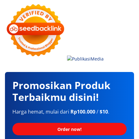
Promosikan
Produk
Terbaikmu
disini!
Harga hemat, mulai dari
Rp100.000
/
$10
.
Order now!